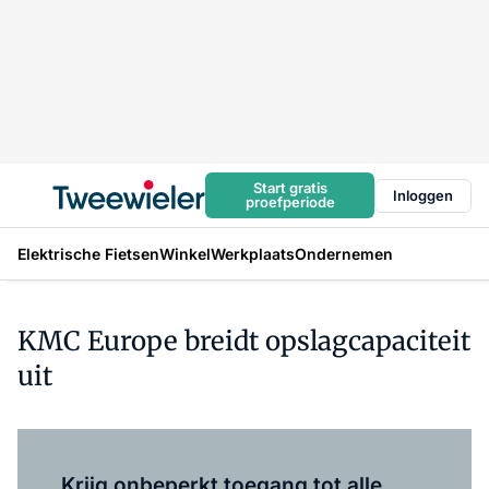
Start gratis
Inloggen
proefperiode
Elektrische Fietsen
Winkel
Werkplaats
Ondernemen
KMC Europe breidt opslagcapaciteit
uit
Log in
om dit artikel te lezen.
Krijg onbeperkt toegang tot alle