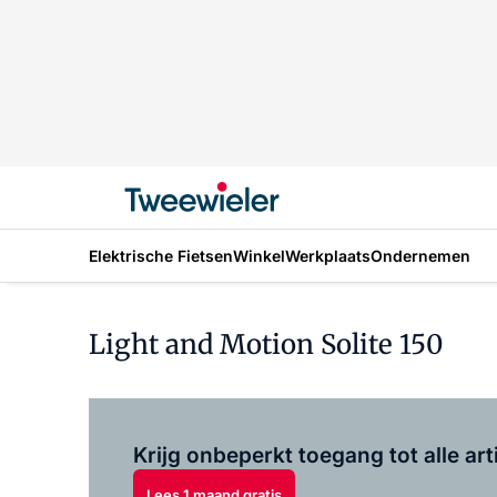
Elektrische Fietsen
Winkel
Werkplaats
Ondernemen
Light and Motion Solite 150
Krijg onbeperkt toegang tot alle art
Lees 1 maand gratis