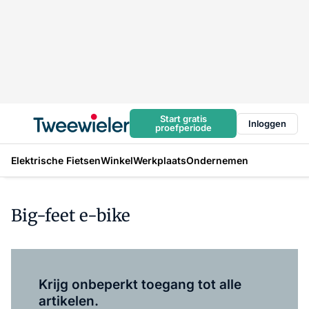
Start gratis
Inloggen
proefperiode
Elektrische Fietsen
Winkel
Werkplaats
Ondernemen
Big-feet e-bike
Log in
om dit artikel te lezen.
Krijg onbeperkt toegang tot alle
artikelen.