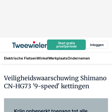
Start gratis
Inloggen
proefperiode
Elektrische Fietsen
Winkel
Werkplaats
Ondernemen
Veiligheidswaarschuwing Shimano
CN-HG73 '9-speed' kettingen
Log in
om dit artikel te lezen.
Krijg onbeperkt toegang tot alle