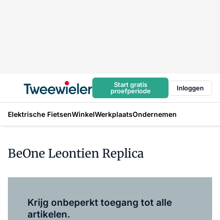
Start gratis
Inloggen
proefperiode
Elektrische Fietsen
Winkel
Werkplaats
Ondernemen
BeOne Leontien Replica
Log in
om dit artikel te lezen.
Krijg onbeperkt toegang tot alle
artikelen.