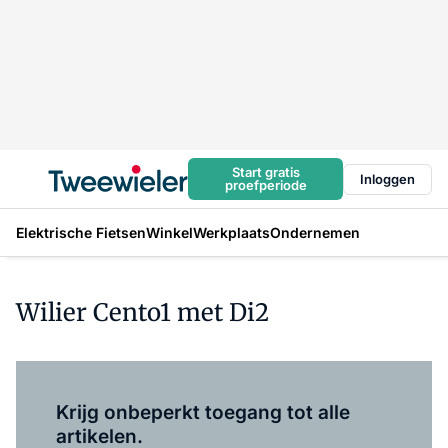
Start gratis
Inloggen
proefperiode
Elektrische Fietsen
Winkel
Werkplaats
Ondernemen
Wilier Cento1 met Di2
Log in
om dit artikel te lezen.
Krijg onbeperkt toegang tot alle
artikelen.