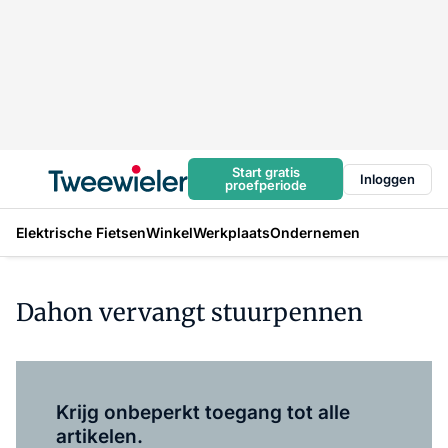
Start gratis
Inloggen
proefperiode
Elektrische Fietsen
Winkel
Werkplaats
Ondernemen
Dahon vervangt stuurpennen
Log in
om dit artikel te lezen.
Krijg onbeperkt toegang tot alle
artikelen.