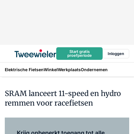
Start gratis
Inloggen
proefperiode
Elektrische Fietsen
Winkel
Werkplaats
Ondernemen
SRAM lanceert 11-speed en hydro
remmen voor racefietsen
Log in
om dit artikel te lezen.
Krijg onbeperkt toegang tot alle