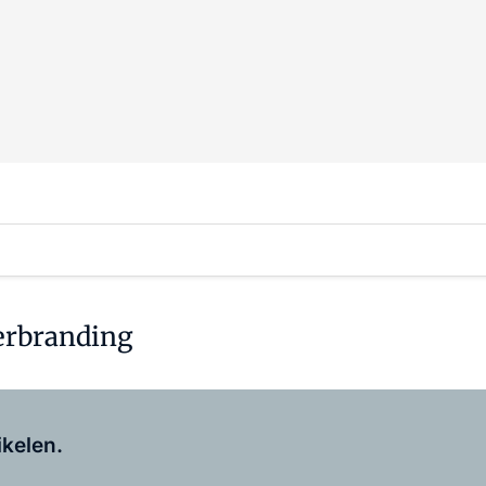
verbranding
Log in
om dit artikel te lezen.
ikelen.