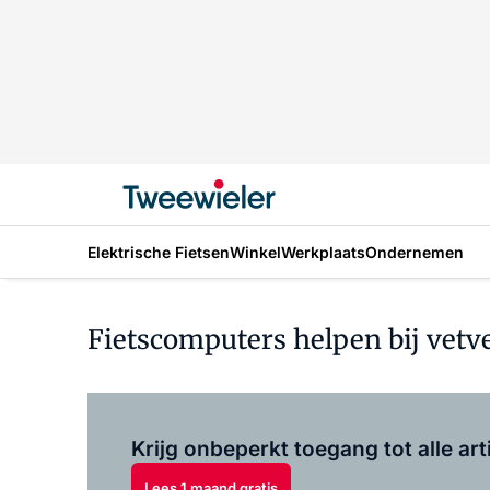
Elektrische Fietsen
Winkel
Werkplaats
Ondernemen
Fietscomputers helpen bij vet
Krijg onbeperkt toegang tot alle art
Lees 1 maand gratis