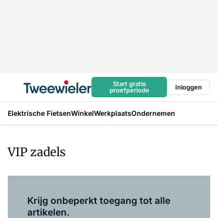
Start gratis
Inloggen
proefperiode
Elektrische Fietsen
Winkel
Werkplaats
Ondernemen
VIP zadels
Log in
om dit artikel te lezen.
Krijg onbeperkt toegang tot alle
artikelen.