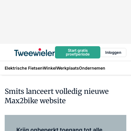
Start gratis
Inloggen
proefperiode
Elektrische Fietsen
Winkel
Werkplaats
Ondernemen
Smits lanceert volledig nieuwe
Max2bike website
Log in
om dit artikel te lezen.
Krijg onbeperkt toegang tot alle