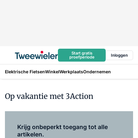
Start gratis
Inloggen
proefperiode
Elektrische Fietsen
Winkel
Werkplaats
Ondernemen
Op vakantie met 3Action
Log in
om dit artikel te lezen.
Krijg onbeperkt toegang tot alle
artikelen.