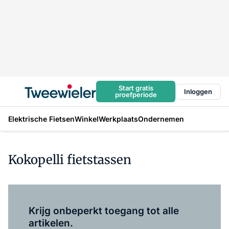
Start gratis
Inloggen
proefperiode
Elektrische Fietsen
Winkel
Werkplaats
Ondernemen
Kokopelli fietstassen
Log in
om dit artikel te lezen.
Krijg onbeperkt toegang tot alle
artikelen.