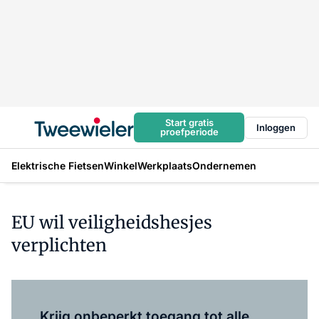
Start gratis
Inloggen
proefperiode
Elektrische Fietsen
Winkel
Werkplaats
Ondernemen
EU wil veiligheidshesjes
verplichten
Log in
om dit artikel te lezen.
Krijg onbeperkt toegang tot alle