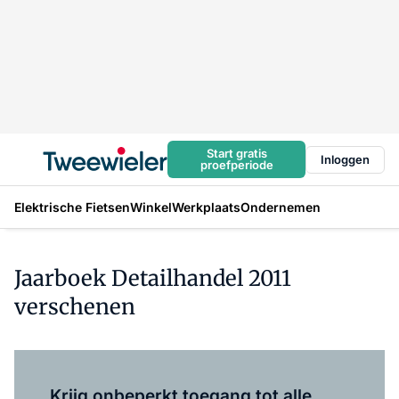
Start gratis
Inloggen
proefperiode
Elektrische Fietsen
Winkel
Werkplaats
Ondernemen
Jaarboek Detailhandel 2011
verschenen
Log in
om dit artikel te lezen.
Krijg onbeperkt toegang tot alle