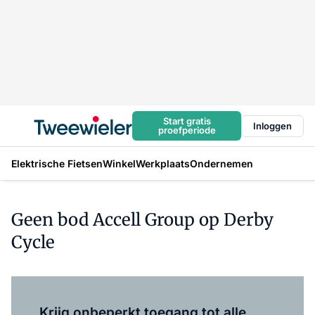
Start gratis
Inloggen
proefperiode
Elektrische Fietsen
Winkel
Werkplaats
Ondernemen
Geen bod Accell Group op Derby
Cycle
Log in
om dit artikel te lezen.
Krijg onbeperkt toegang tot alle