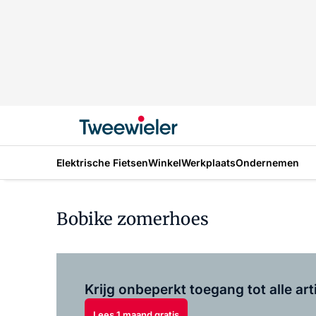
Elektrische Fietsen
Winkel
Werkplaats
Ondernemen
Bobike zomerhoes
Krijg onbeperkt toegang tot alle art
Lees 1 maand gratis