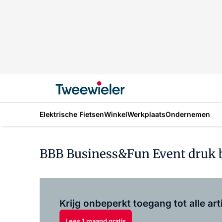
Elektrische Fietsen
Winkel
Werkplaats
Ondernemen
BBB Business&Fun Event druk 
Krijg onbeperkt toegang tot alle art
Lees 1 maand gratis