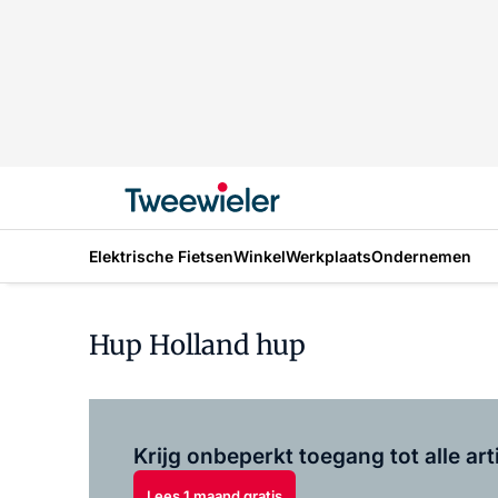
Elektrische Fietsen
Winkel
Werkplaats
Ondernemen
Hup Holland hup
Krijg onbeperkt toegang tot alle art
Lees 1 maand gratis