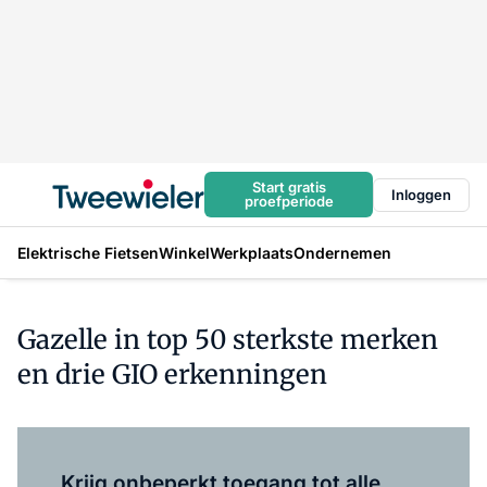
Start gratis
Inloggen
proefperiode
Elektrische Fietsen
Winkel
Werkplaats
Ondernemen
Gazelle in top 50 sterkste merken
en drie GIO erkenningen
Log in
om dit artikel te lezen.
Krijg onbeperkt toegang tot alle