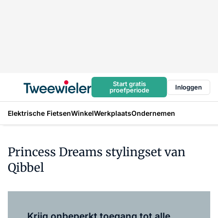
Start gratis
Inloggen
proefperiode
Elektrische Fietsen
Winkel
Werkplaats
Ondernemen
Princess Dreams stylingset van
Qibbel
Log in
om dit artikel te lezen.
Krijg onbeperkt toegang tot alle