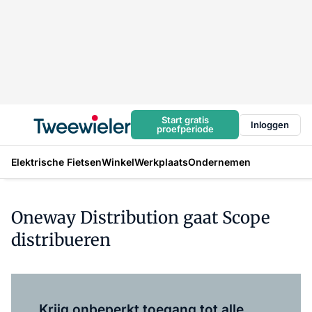
Start gratis
Inloggen
proefperiode
Elektrische Fietsen
Winkel
Werkplaats
Ondernemen
Oneway Distribution gaat Scope
distribueren
Log in
om dit artikel te lezen.
Krijg onbeperkt toegang tot alle