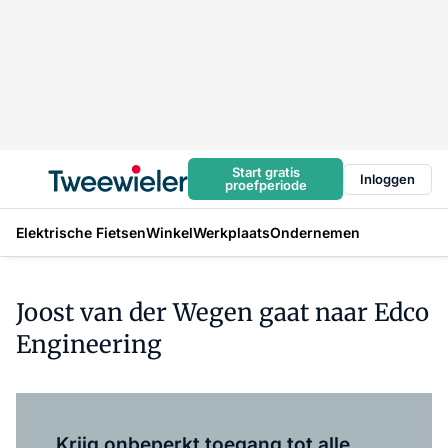
Start gratis
Inloggen
proefperiode
Elektrische Fietsen
Winkel
Werkplaats
Ondernemen
Joost van der Wegen gaat naar Edco
Engineering
Log in
om dit artikel te lezen.
Krijg onbeperkt toegang tot alle