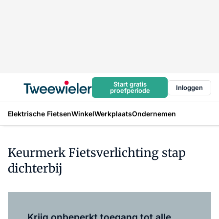
Start gratis
Inloggen
proefperiode
Elektrische Fietsen
Winkel
Werkplaats
Ondernemen
Keurmerk Fietsverlichting stap
dichterbij
Log in
om dit artikel te lezen.
Krijg onbeperkt toegang tot alle