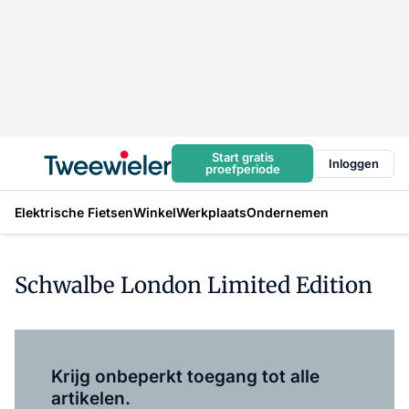
Start gratis
Inloggen
proefperiode
Elektrische Fietsen
Winkel
Werkplaats
Ondernemen
Schwalbe London Limited Edition
Log in
om dit artikel te lezen.
Krijg onbeperkt toegang tot alle
artikelen.