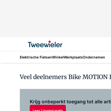
Elektrische Fietsen
Winkel
Werkplaats
Ondernemen
Veel deelnemers Bike MOTION 
Krijg onbeperkt toegang tot alle art
Lees 1 maand gratis