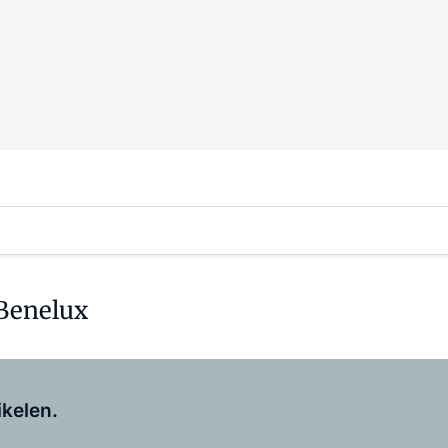
Benelux
Log in
om dit artikel te lezen.
ikelen.