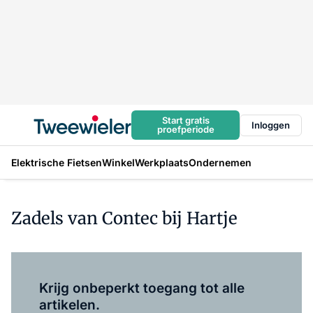
Start gratis
Inloggen
proefperiode
Elektrische Fietsen
Winkel
Werkplaats
Ondernemen
Zadels van Contec bij Hartje
Log in
om dit artikel te lezen.
Krijg onbeperkt toegang tot alle
artikelen.