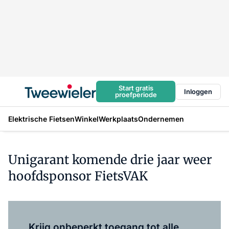
Start gratis
Inloggen
proefperiode
Elektrische Fietsen
Winkel
Werkplaats
Ondernemen
Unigarant komende drie jaar weer
hoofdsponsor FietsVAK
Log in
om dit artikel te lezen.
Krijg onbeperkt toegang tot alle