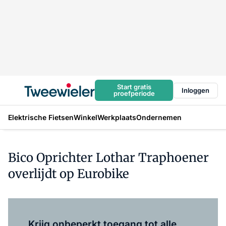
Start gratis
Inloggen
proefperiode
Elektrische Fietsen
Winkel
Werkplaats
Ondernemen
Bico Oprichter Lothar Traphoener
overlijdt op Eurobike
Log in
om dit artikel te lezen.
Krijg onbeperkt toegang tot alle