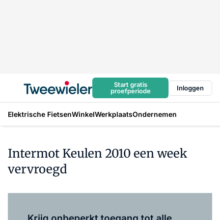
Start gratis
Inloggen
proefperiode
Elektrische Fietsen
Winkel
Werkplaats
Ondernemen
Intermot Keulen 2010 een week
vervroegd
Log in
om dit artikel te lezen.
Krijg onbeperkt toegang tot alle