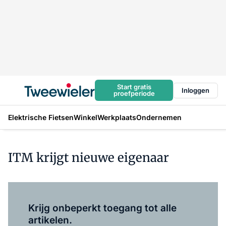
Start gratis
Inloggen
proefperiode
Elektrische Fietsen
Winkel
Werkplaats
Ondernemen
ITM krijgt nieuwe eigenaar
Log in
om dit artikel te lezen.
Krijg onbeperkt toegang tot alle
artikelen.