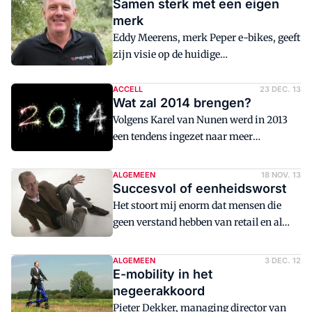
Samen sterk met een eigen
merk
Eddy Meerens, merk Peper e-bikes, geeft
zijn visie op de huidige
marktontwikkelingen en een antwoord
op prijsdruk en internethandel. Bezoek
ACCELL
23 DEC. 13
Wat zal 2014 brengen?
de Peper Collegadag op 2 november
Volgens Karel van Nunen werd in 2013
een tendens ingezet naar meer
professionalisering in de
tweewielerbranche. 2014 wordt volgens
ALGEMEEN
18 NOV. 13
hem een jaar van 'pas ...
Succesvol of eenheidsworst
Het stoort mij enorm dat mensen die
geen verstand hebben van retail en al
helemaal niet van consumentenwensen
dingen gaan verzinnen. En dat terwijl ...
ALGEMEEN
3 DEC. 12
E-mobility in het
negeerakkoord
Pieter Dekker, managing director van