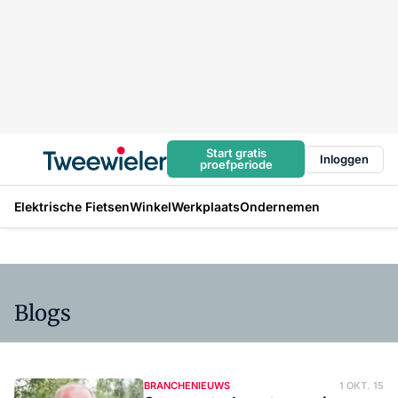
Start gratis
Inloggen
proefperiode
Elektrische Fietsen
Winkel
Werkplaats
Ondernemen
Blogs
BRANCHENIEUWS
1 OKT. 15