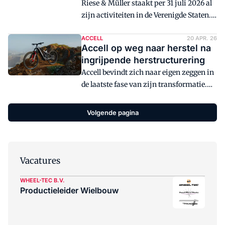
Riese & Müller staakt per 31 juli 2026 al
zijn activiteiten in de Verenigde Staten.
Het bedrijf kiest voor een radicale
koerswijziging waarbij alle middelen en
ACCELL
20 APR. 26
Accell op weg naar herstel na
productiecapaciteit worden ingezet voor
ingrijpende herstructurering
de Europese markt. Voor de Nederlandse
Accell bevindt zich naar eigen zeggen in
tweewielerspecialist betekent dit een
de laatste fase van zijn transformatie.
versterking van de samenwerking met
Na een ingrijpende herstructurering en
de fabrikant.
jaren van financiële problemen lijkt het
Volgende pagina
bedrijf weer richting stabiliteit te
bewegen.
Vacatures
WHEEL-TEC B.V.
Productieleider Wielbouw