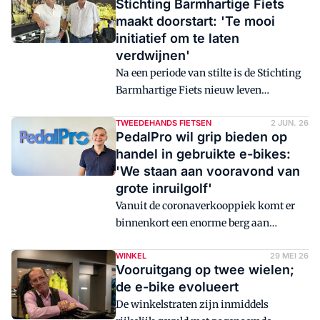
Stichting Barmhartige Fiets
maakt doorstart: 'Te mooi
initiatief om te laten
verdwijnen'
Na een periode van stilte is de Stichting
Barmhartige Fiets nieuw leven
ingeblazen. De stichting, die sinds 2013
fietsen beschikbaar stelt aan mensen die
TWEEDEHANDS FIETSEN
2 JUN. 26
PedalPro wil grip bieden op
door financiële, lichamelijke of sociale
handel in gebruikte e-bikes:
omstandigheden niet zelfstandig mobiel
'We staan aan vooravond ​​van
zijn, beschikt weer over startkapitaal en
grote inruilgolf'
wil opnieuw projecten ondersteunen.
Vanuit de coronaverkooppiek komt er
Om dat mogelijk te maken is de
binnenkort een enorme berg aan
organisatie op zoek naar donateurs,
tweedehands​​ e-bikes op de markt,
ambassadeurs en partners uit de
voorspelt PedalPro. Met een taxatietool
WINKEL
29 MEI 26
tweewielerbranche.
Vooruitgang op twee wielen;
helpt PedalPro snel de juiste
de e-bike evolueert
inruilwaarde te bepalen. Desgewenst
De winkelstraten zijn inmiddels
neemt het bedrijf de occasions over, wat