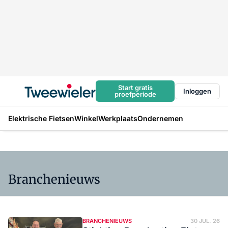
Start gratis
Inloggen
proefperiode
Elektrische Fietsen
Winkel
Werkplaats
Ondernemen
Branchenieuws
BRANCHENIEUWS
30 JUL. 26