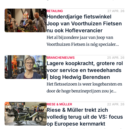
wereldwijd vrij zeldzaam. Gazelle, sinds
2011 eigendom van Pon, is zo'n bedrijf.
RETAILING
27 APR. 26
Honderdjarige fietswinkel
Met een geschiedenis die teruggaat tot
Joop van Voorthuizen Fietsen
1892, ademt Gazelle vakmanschap en
nu ook Hofleverancier
innovatie. Na VanRaam en Pirelli is
Het al bijzondere jaar van Joop van
Gazelle het derde bedrijf dat we bezoeken
Voorthuizen Fietsen is nóg specialer
in onze nieuwe serie 'Op de
geworden. Bij de viering van het
productievloer'.
honderdjarig bestaan kreeg de kersverse
BRANCHENIEUWS
25 APR. 26
Lagere koopkracht, grotere rol
Tweewielerwinkel van het Jaar uit
voor service en tweedehands
Renswoude het Predicaat Hofleverancier
| blog Hedwig Berendsen
uitgereikt. De locoburgemeester van
Het fietsseizoen is weer losgebarsten en
Renswoude deed dat uit naam van
door de hoge benzineprijzen zou je
koning Willem-Alexander.
verwachten dat veel mensen de auto
laten staan en op zoek gaan naar
RIESE & MÜLLER
22 APR. 26
Riese & Müller trekt zich
alternatieven. Voor de fietsbranche
volledig terug uit de VS: focus
liggen daar kansen, maar zo
op Europese kernmarkt
vanzelfsprekend is dat niet.