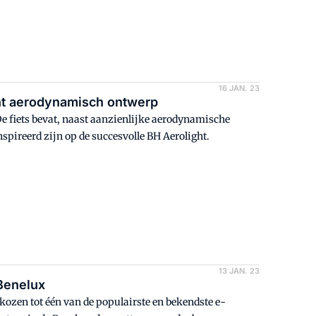
16 JAN. 23
cht aerodynamisch ontwerp
e fiets bevat, naast aanzienlijke aerodynamische
nspireerd zijn op de succesvolle BH Aerolight.
13 JAN. 23
 Benelux
rkozen tot één van de populairste en bekendste e-