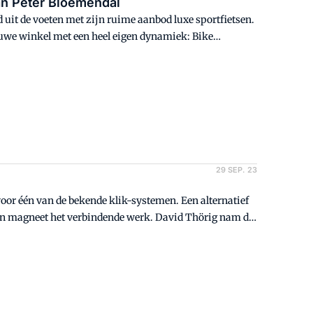
an Peter Bloemendal
 uit de voeten met zijn ruime aanbod luxe sportfietsen.
ieuwe winkel met een heel eigen dynamiek: Bike
rren leiden ons rond door dit uitdagende project.
29 SEP. 23
 voor één van de bekende klik-systemen. Een alternatief
 een magneet het verbindende werk. David Thörig nam de