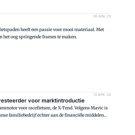
30 JUN. 23
 fietspaden heeft een passie voor mooi materiaal. Met
 in het oog springende frames te maken.
12 APR. 23
vesteerder voor marktintroductie
enmotor voor racefietsen, de X-Tend. Volgens Mavic is
nse familiebedrijf echter aan de financiële middelen