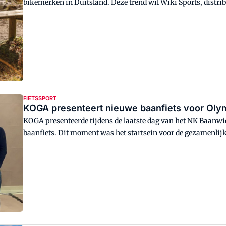
bikemerken in Duitsland. Deze trend wil Wiki Sports, distri
naamsbekendheid. Ze beginnen hiermee tijdens Velofollies in 
FIETSSPORT
KOGA presenteert nieuwe baanfiets voor Olym
KOGA presenteerde tijdens de laatste dag van het NK Baan
baanfiets. Dit moment was het startsein voor de gezamenlijk
van 2024 in Parijs.