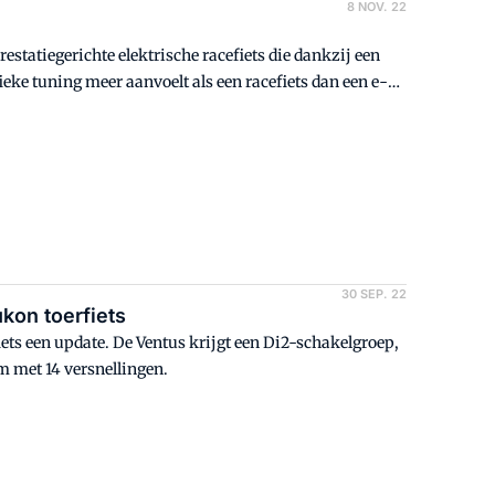
8 NOV. 22
statiegerichte elektrische racefiets die dankzij een
ieke tuning meer aanvoelt als een racefiets dan een e-
30 SEP. 22
kon toerfiets
fiets een update. De Ventus krijgt een Di2-schakelgroep,
m met 14 versnellingen.