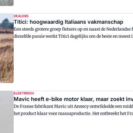
DEALERS
Titici: hoogwaardig Italiaans vakmanschap
Een steeds grotere groep fietsers op en naast de Nederlandse
diezelfde passie werkt Titici dagelijks om de beste en meest
ELEKTRISCH
Mavic heeft e-bike motor klaar, maar zoekt in
De Franse fabrikant Mavic uit Annecy ontwikkelde een midd
het product klaar voor massaproductie. Het ontbreekt het Fra
om de motor op de markt te brengen.