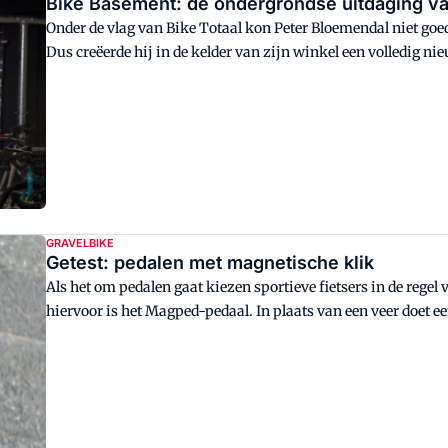
Bike Basement: de ondergrondse uitdaging v
Onder de vlag van Bike Totaal kon Peter Bloemendal niet goed
Dus creëerde hij in de kelder van zijn winkel een volledig n
Basement by Bloemendal. Peter en ontwerper Mark van der Sta
GRAVELBIKE
Getest: pedalen met magnetische klik
Als het om pedalen gaat kiezen sportieve fietsers in de regel
hiervoor is het Magped-pedaal. In plaats van een veer doet
proef op de som.