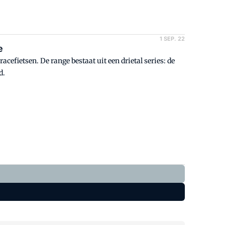
1 SEP. 22
e
cefietsen. De range bestaat uit een drietal series: de
d.