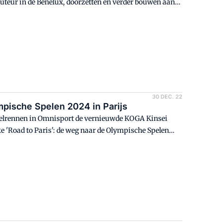
buteur in de Benelux, doorzetten en verder bouwen aan
België en het B2B Festival in Nederland.
30 DEC. 22
pische Spelen 2024 in Parijs
wielrennen in Omnisport de vernieuwde KOGA Kinsei
e 'Road to Paris': de weg naar de Olympische Spelen